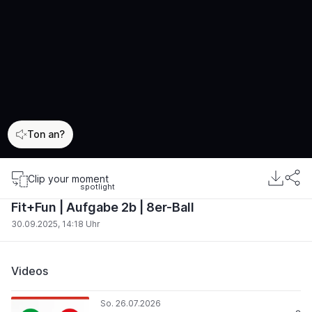
Ton an?
00:00
/
00:00
Clip your moment
Fit+Fun | Aufgabe 2b | 8er-Ball
30.09.2025, 14:18 Uhr
Videos
So. 26.07.2026