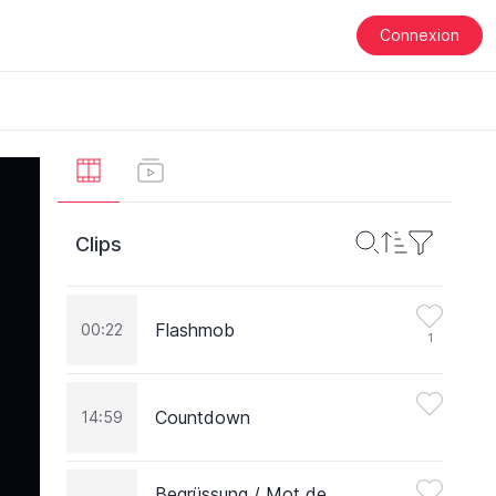
Connexion
Clips
Flashmob
00:22
1
Countdown
14:59
Begrüssung / Mot de