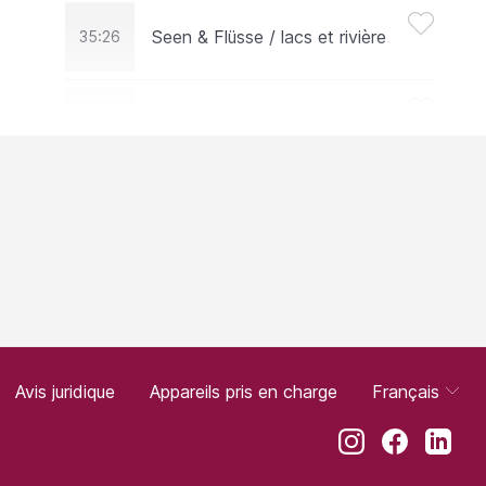
Seen & Flüsse / lacs et rivière
35:26
STV Waldstatt
36:05
The Wolves
43:46
Rede / Discours Cédric Bovey
50:22
Wälder & Weiden / forêts et
55:18
pâturages
Avis juridique
Appareils pris en charge
Français
FSG Mendrisio
55:57