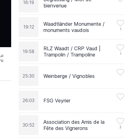
16:19
bienvenue
Waadtländer Monumente /
19:12
monuments vaudois
1
RLZ Waadt / CRP Vaud |
19:58
Trampolin / Trampoline
1
Weinberge / Vignobles
25:30
FSG Veyrier
26:03
Association des Amis de la
30:52
Fête des Vignerons
3