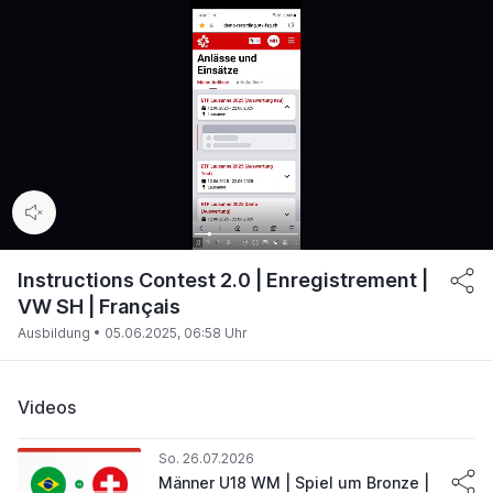
00:13
/
01:32
Instructions Contest 2.0 | Enregistrement |
VW SH | Français
Ausbildung •
05.06.2025, 06:58 Uhr
Videos
So. 26.07.2026
Männer U18 WM | Spiel um Bronze |