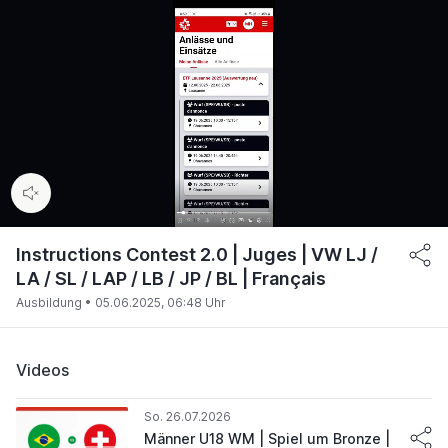
00:16
/
04:04
Instructions Contest 2.0 | Juges | VW LJ /
LA / SL / LAP / LB / JP / BL | Français
Ausbildung •
05.06.2025, 06:48 Uhr
Videos
So. 26.07.2026
Männer U18 WM | Spiel um Bronze |