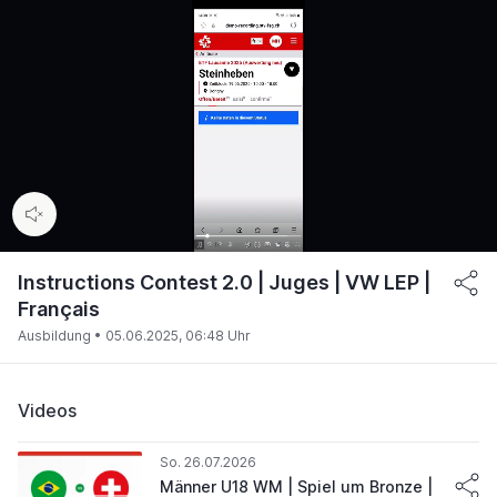
00:17
/
02:42
Instructions Contest 2.0 | Juges | VW LEP |
Français
Ausbildung •
05.06.2025, 06:48 Uhr
Videos
So. 26.07.2026
Männer U18 WM | Spiel um Bronze |