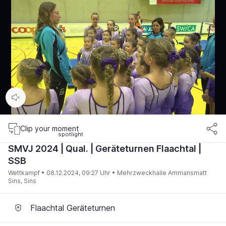
00:16
/
05:15
Clip your moment
SMVJ 2024 | Qual. | Geräteturnen Flaachtal |
SSB
Wettkampf •
08.12.2024, 09:27 Uhr
• Mehrzweckhalle Ammansmatt
Sins, Sins
Flaachtal Geräteturnen