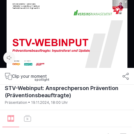
00:15
/
85:33
Clip your moment
STV-Webinput: Ansprechperson Prävention
(Präventionsbeauftragte)
Präsentation •
19.11.2024, 18:00 Uhr