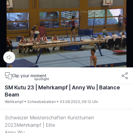
00:16
/
01:44
Clip your moment
SM Kutu 23 | Mehrkampf | Anny Wu | Balance
Beam
Wettkampf •
Schwebebalken •
03.09.2023, 09:12 Uhr
Schweizer Meisterschaften Kunstturnen
2023Mehrkampf | Elite
Anny Wu