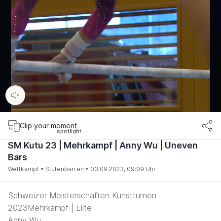
00:11
/
00:47
Clip your moment
SM Kutu 23 | Mehrkampf | Anny Wu | Uneven
Bars
Wettkampf •
Stufenbarren •
03.09.2023, 09:09 Uhr
Schweizer Meisterschaften Kunstturnen
2023Mehrkampf | Elite
Anny Wu