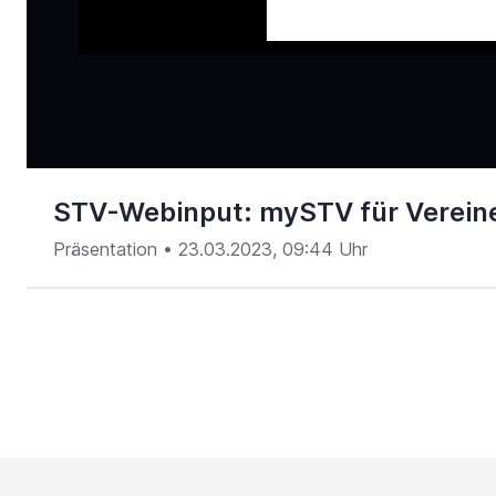
00:16
/
70:09
STV-Webinput: mySTV für Verein
Präsentation •
23.03.2023, 09:44 Uhr