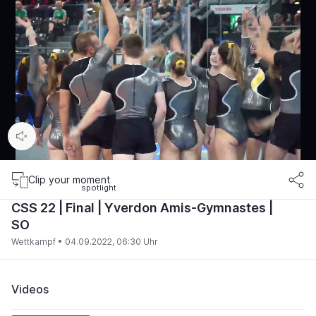
00:10
/
06:33
Clip your moment
CSS 22 | Final | Yverdon Amis-Gymnastes |
SO
Wettkampf •
04.09.2022, 06:30 Uhr
Videos