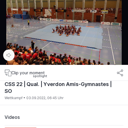
00:15
/
05:32
Clip your moment
CSS 22 | Qual. | Yverdon Amis-Gymnastes |
SO
Wettkampf •
03.09.2022, 06:45 Uhr
Videos